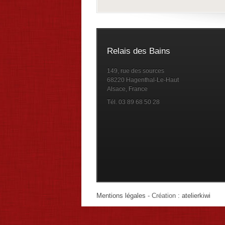
Relais des Bains
149, rue des sources
68220 Hagenthal-Le-Haut
Alsace, France
Tél. 03 89 68 50 28
Mentions légales
- Création :
atelierkiwi