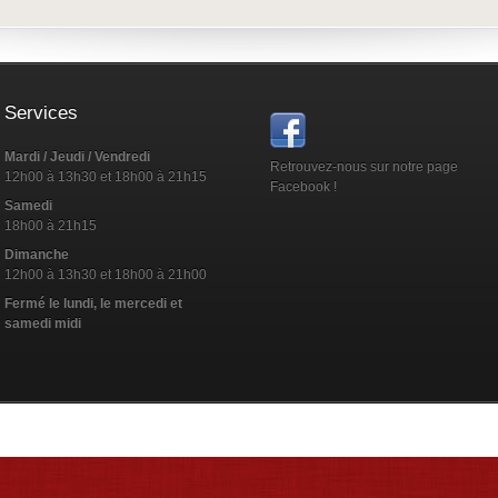
Services
Mardi / Jeudi / Vendredi
Retrouvez-nous sur notre page
12h00 à 13h30 et 18h00 à 21h15
Facebook !
Samedi
18h00 à 21h15
Dimanche
12h00 à 13h30 et 18h00 à 21h00
Fermé le lundi, le mercedi et
samedi midi