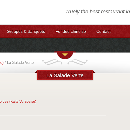
THAL RELAIS
Truely the best restaurant 
l. 03 89 68 50 28
Groupes & Banquets
Fondue chinoise
Contact
e)
/ La Salade Verte
La Salade Verte
oides (Kalte Vorspeise)