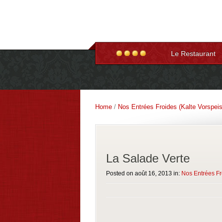
RESTAURANT HAGEN
DES BAINS
Restaurant , bar pizzeria hagenthal le haut- Té
Le Restaurant
Home
/
Nos Entrées Froides (Kalte Vorspeis
La Salade Verte
Posted on août 16, 2013 in:
Nos Entrées Fr