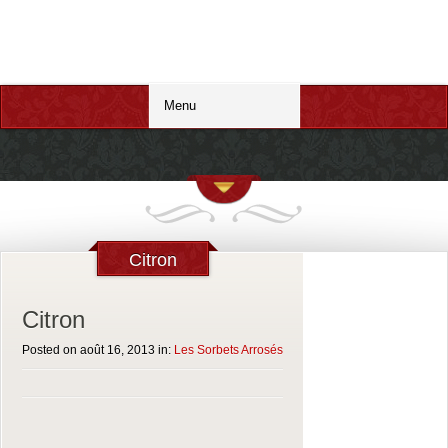
RESTAURANT HAGENTHAL RELAIS
DES BAINS
Restaurant , bar pizzeria hagenthal le haut- Tél. 03 89 68 50 28
Citron
Citron
Posted on août 16, 2013 in:
Les Sorbets Arrosés